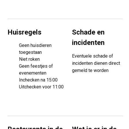
€85
€85
€85
€85
€85
€85
€85
30
31
€85
€85
Huisregels
Schade en
incidenten
Geen huisdieren
toegestaan
Eventuele schade of
Niet roken
incidenten dienen direct
Geen feestjes of
gemeld te worden
evenementen
Inchecken na 15:00
Uitchecken voor 11:00