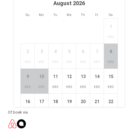
August 2026
Su
Mo
Tu
We
Th
Fr
Sa
1
€85
2
3
4
5
6
7
8
€85
€85
€85
€85
€85
€85
€85
9
10
11
12
13
14
15
€85
€85
€85
€85
€85
€85
€85
16
17
18
19
20
21
22
€85
€85
€85
€85
€85
€85
€85
Of boek via
23
24
25
26
27
28
29