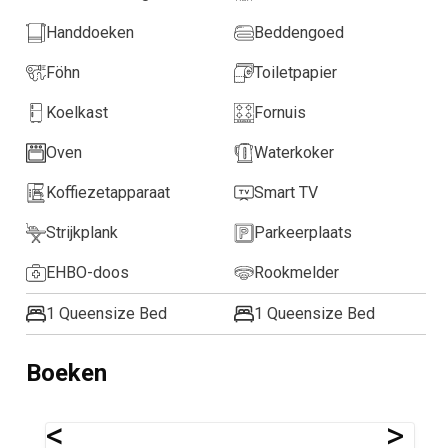
Handdoeken
Beddengoed
Föhn
Toiletpapier
Koelkast
Fornuis
Oven
Waterkoker
Koffiezetapparaat
Smart TV
Strijkplank
Parkeerplaats
EHBO-doos
Rookmelder
1 Queensize Bed
1 Queensize Bed
Boeken
<
>