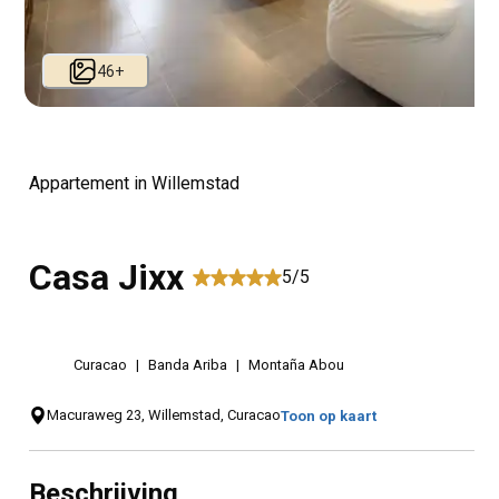
46
+
Appartement
in Willemstad
Casa Jixx
5/5
Curacao
|
Banda Ariba
|
Montaña Abou
Macuraweg 23, Willemstad, Curacao
Toon op kaart
Beschrijving